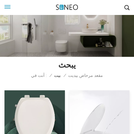
يبحث
أنت في :
مقعد مرحاض بيديت
/
بيت
/