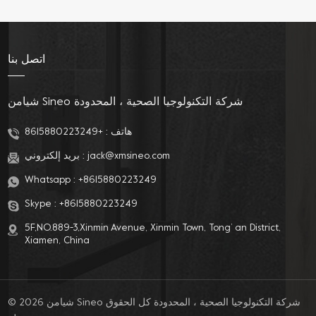
الأبيض للمراحيض على
الفوهة المزدوج الذكي ،
شكل D
وضغط الماء القابل
للتعديل بعضًا من المزايا
الفريدة التي تجعل تجربة
اتصل بنا
الحمام أكثر راحة وصحة
وشخصية. يجعل تصميمه
الحديث وميزاته الذكية
شيامن Sineo شركة التكنولوجيا الصحية ، المحدودة
التنظيف أسهل وأكثر
كفاءة.
+8615880223249
هاتف :
بريد إلكتروني :
jack@xmsineo.com
Whatsapp :
+8615880223249
Skype :
+8615880223249
5F,NO.889-3,Xinmin Avenue, Xinmin Town, Tong’ an District,
Xiamen, China
© 2026 شيامن Sineo شركة التكنولوجيا الصحية ، المحدودة كل الحقوق