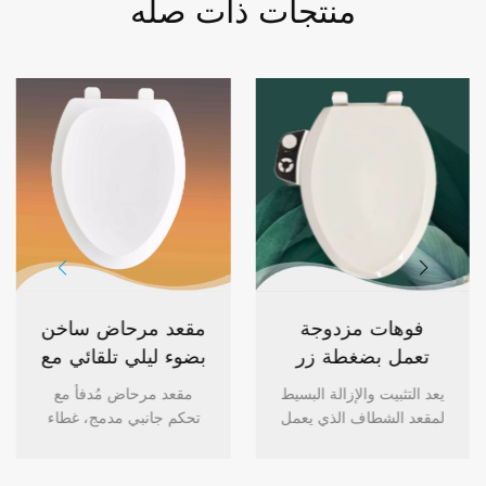
منتجات ذات صله
مقعد مرحاض
فوهات مزدوجة
كهربائي ساخن
تعمل بضغطة زر
بسيط من Sineo
قابلة للتعديل
مقعد مرحاض كهربائي
يعد التثبيت والإزالة البسيط
للمراحيض على
بالضغط مقعد بيديت
بسيط من Sineo مع مقعد
لمقعد الشطاف الذي يعمل
شكل D
ساخن وإضاءة ليلية LED
بالضغط ، والتشغيل السهل
ومقعد إغلاق ناعم باللون
بضغطة زر ، وتصميم