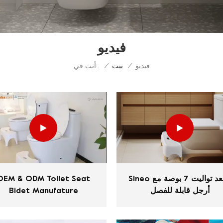
فيديو
فيديو
أنت في :
/
بيت
/
Sineo مقعد تواليت 7 بوصة مع
OEM & ODM Toilet Seat
أرجل قابلة للفصل
Bidet Manufature