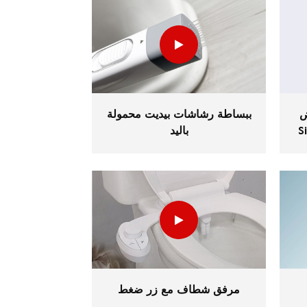
ض
ببساطة رشاشات بيديت محمولة
تحكم في
باليد
مرفق شطاف مع زر ضغط