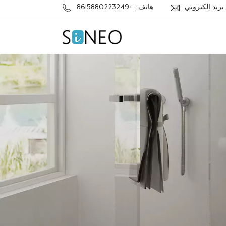
j
هاتف : +8615880223249