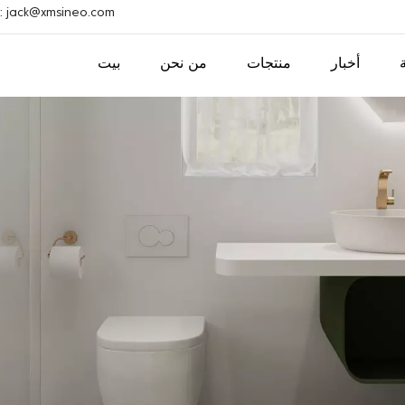
بريد إلكتروني : ack@xmsineo.com
أخبار
منتجات
من نحن
بيت