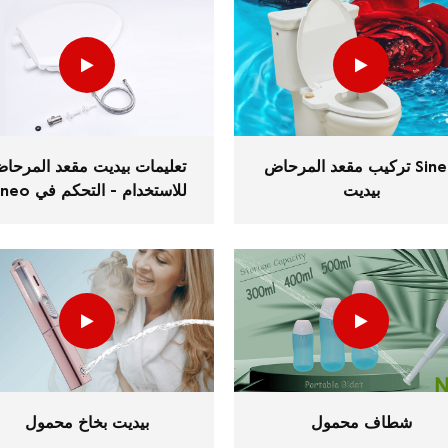
تركيب مقعد المرحاض Sineo
تعليمات بيديت مقعد المرحا
بيديت
Sineo للاستخدام - ال
المقبض
شطاف محمول
بيديت بخاخ محمول