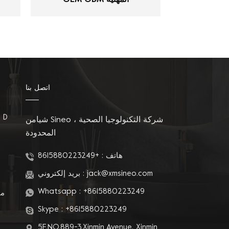
OEM ODM المهنية
اتصل بنا
مقاعد المرحاض على شكل D
شيامن Sineo شركة التكنولوجيا الصحية ،
المحدودة
م
هاتف :
+8615880223249
jack@xmsineo.com
بريد إلكتروني :
Whatsapp :
+8615880223249
مق
Skype :
+8615880223249
5F,NO.889-3,Xinmin Avenue, Xinmin