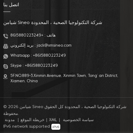
اتصل بنا
شيامن Sineo شركة التكنولوجيا الصحية ، المحدودة
هاتف :
+8615880223249
jack@xmsineo.com
بريد إلكتروني :
Whatsapp :
+8615880223249
Skype :
+8615880223249
5F,NO.889-3,Xinmin Avenue, Xinmin Town, Tong’ an District,
Xiamen, China
© 2026 شيامن Sineo شركة التكنولوجيا الصحية ، المحدودة كل الحقوق
محفوظة.
سياسة الخصوصية
|
XML
|
خريطة الموقع
|
مدونة
IPv6 network supported