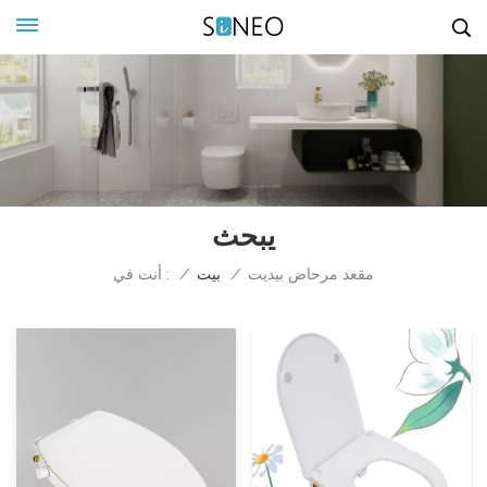
يبحث
أنت في :
مقعد مرحاض بيديت
/
بيت
/