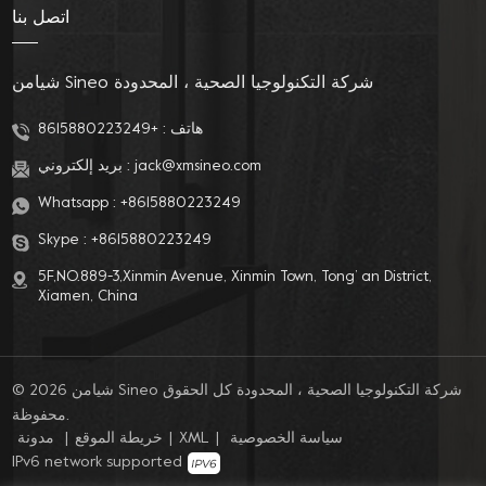
اتصل بنا
شيامن Sineo شركة التكنولوجيا الصحية ، المحدودة
هاتف :
+8615880223249
jack@xmsineo.com
بريد إلكتروني :
Whatsapp :
+8615880223249
Skype :
+8615880223249
5F,NO.889-3,Xinmin Avenue, Xinmin Town, Tong’ an District,
Xiamen, China
© 2026 شيامن Sineo شركة التكنولوجيا الصحية ، المحدودة كل الحقوق
محفوظة.
سياسة الخصوصية
|
XML
|
خريطة الموقع
|
مدونة
IPv6 network supported