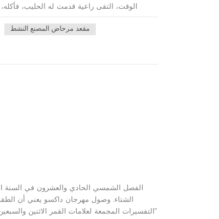
للطريق". العادة الرئيسية لمهرجان لاها هي "شر
مقعد مرحاض المصنع النشط
تقول الأسطورة أن شرب هذا الكونجي سيجلب البركا
كونجي"، و"بوذا كونجي". الصحة ضر
لتخصيص مقعد المرحاض المثالي ليكمل ديكور حمامك
وحيوية، فلدينا الخبرة اللازمة لتحقيق رؤيتك على 
اختباره بدقة لتلبية متطلبات الاستخدام اليومي. م
التنظيف والصيانة. الاستثمار في مقعد مرحاض ع
الخاص بك واجع
الشتاء. وصول مهرجان داكسو يعني أن الطقس 
"التفسيرات المجمعة لعلامات القمر الاثنين والسبعين 