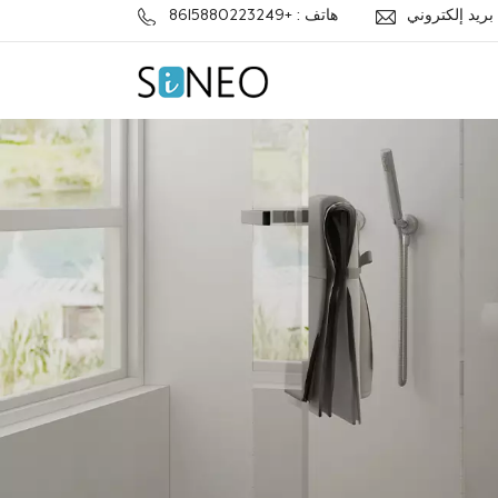
j
هاتف : +8615880223249