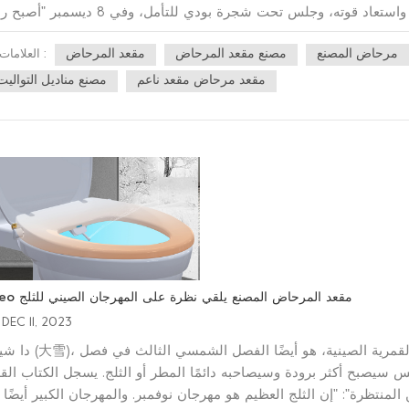
الوقت، التقى راعية قدمت له الحليب، فأكله، واستعاد قوته، وجلس تحت شجرة بودي للتأمل، وفي 8 دي
ب مشروب لاها" في اليوم الثامن من الشهر الثاني عشر من التقويم القم
مرحاض المصنع
مصنع مقعد المرحاض
مقعد المرحاض
العلامات :
ت من بوذا، لذلك يُعرف لاها كونجي أيضًا باسم "فوكوشو كونجي"، و"فو
ورية للجميع، واستخدام المرحاض اليومي هو مقياس مهم لصحتنا. في Sineo، نحن ندرك
مقعد مرحاض مقعد ناعم
مصنع مناديل التواليت
كل شخص فريد من نوعه، لذلك قمنا بتوسيع خدماتنا لتقديم منتجات OEM قابلة للتخصيص. يعمل فريقنا معك بشكل
 وأسلوب حياتك. سواء كنت تفضل تصميمًا أنيقًا وانسيابيًا أو قطعة جر
أرض الواقع. التزامنا بالجودة يتجاوز الجماليات. كل مقعد المرحاض سينيو
نتجاتنا مصنوعة من مواد عالية الجودة ليست متينة فحسب، ولكنها أيضًا س
الي الجودة لا يعزز حمامك فحسب، بل يوفر أيضًا المتانة وراحة البال. 
تجربة حمامك مع مقعد المرحاض OEM من Sineo منتجات. اشعر بالفخامة والأناقة والرقي مع كل زيارة. قم بتر
ل مراحيضنا المصممة بدقة هي النقطة المحورية في واحة حمامك. في Sineo، التميز هو المعيار ورضاك
أولويتنا القصوى.
Sineo مقعد المرحاض المصنع يلقي نظرة على المهرجان الصيني للثلج
DEC 11, 2023
دا شيويه (大雪)، الفصل الشمسي الحادي والعشرون في السنة القمرية الصي
سيصبح أكثر برودة وسيصاحبه دائمًا المطر أو الثلج. يسجل الكتاب الق
المنتظرة": "إن الثلج العظيم هو مهرجان نوفمبر. والمهرجان الكبير أيضًا