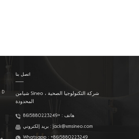
اتصل بنا
مقاعد المرحاض على شكل D
شيامن Sineo شركة التكنولوجيا الصحية ،
المحدودة
م
هاتف :
+8615880223249
jack@xmsineo.com
بريد إلكتروني :
Whatsapp :
+8615880223249
مق