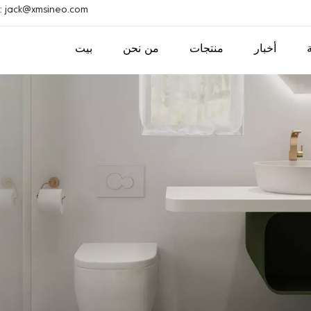
بريد إلكتروني : ack@xmsineo.com
أخبار
منتجات
من نحن
بيت