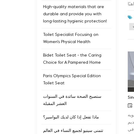
سمبر "أصبح راهبًا
High-quality materials that are
ري.
durable and provide you with
دو
long-lasting hygienic protection!
 أن
 وثيق
Toilet Specialist Focusing on
يئة
Women's Physical Health
 تم
هلة
Bidet Toilet Seat - the Caring
عزز
Choice for A Pampered Home
قية المرحاض
م هو
Paris Olympics Special Edition
Toilet Seat
ستصبح الصحة سائدة في السنوات
العشر المقبلة
نية، هو أيضًا الفصل الشمسي الثالث في فصل
ماذا تفعل إذا كان لديك البواسير؟
ديم
 في
تتمنى سينيو لجميع النساء في العالم