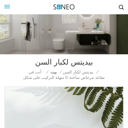
بيديتس لكبار السن
أنت في :
/
بيديتس لكبار السن
/
بيت
/
سهلة التركيب على شكل D مقاعد مرحاض ساخنة