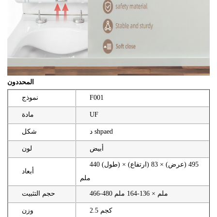
المحددون
F001
نموذج
UF
مادة
د shpaed
شكل
أبيض
لون
440 (طول) × 495 (عرض) × 83 (ارتفاع)
أبعاد
ملم
466-480 ملم × 136-164 ملم
حجم التثبيت
2.5 كجم
وزن