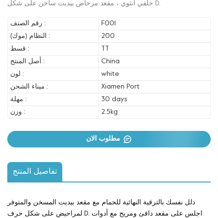
خلفي أنثوي ، مقعد مرحاض بيديت ساخن على شكل D.
F001
رقم الصنف :
200
النظام (موك) :
TT
قسط :
China
أصل المنتج :
white
لون :
Xiamen Port
ميناء الشحن :
30 days
مهلة :
2.5kg
وزن :
مطلوب الان
تفاصيل المنتج
دلل نفسك بالترقية النهائية للحمام مع مقعد بيديت المسخن والمتوفر
لمراحيض على شكل حرف D. اجلس على مقعد دافئ ومريح مع أدوات