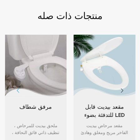
منتجات ذات صله
مقعد بيديت قابل
مرفق شطاف
للتدفئة بضوء LED
ليلي هادئ ومغلق
مقعد مرحاض بيديت
ملحق بيديت للمرحاض ،
الفاخر مريح ومغلق وهادئ
تنظيف ذاتي فائق النحافة ،
ومدفأ مع إضاءة LED ليلية
بخاخ مياه عذبة ، ملحق