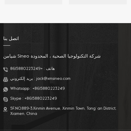
وبيديه فوهة مزدوجة
لمقعد المرحاض مع فوهة
وتنظيف الفوهة للمراحيض
مزدوجة للغسيل الأنثوي
الطويلة.
والخلفي.
اتصل بنا
شيامن Sineo شركة التكنولوجيا الصحية ، المحدودة
هاتف :
+8615880223249
jack@xmsineo.com
بريد إلكتروني :
Whatsapp :
+8615880223249
Skype :
+8615880223249
5F,NO.889-3,Xinmin Avenue, Xinmin Town, Tong’ an District,
Xiamen, China