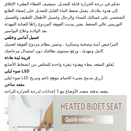
تحكم في درجة الحرارة قابلة للتعديل. سيضيف الغطاء البطيء الإغلاق
إلى هدوء ملاذتك. يعمل ضغط الماء القابل للتعديل على إضفاء الطابع
الشخصي على غسالتك للنساء والرجال وغسيل الأطفال اللطيف والغسيل
التوربيني عالي الضغط. يعتبر بيديت الفوهة المزدوج رائعًا للعناية المهدئة
بعد الولادة وعلاج البواسير.
غسيل أمامي وخلفي
المراحيض آمنة وصحية ومبتكرة ، وتتميز بنظام مزدوج الفوهة لغسيل
كامل ومهدئ ، ورفع مستوى نظافتك دون استبدال مرحاضك.
قريبة لينة هادئة
يُغلق المقعد ببطء وهدوء بنقرة واحدة للتخلص من انضغاط الأصابع.
ضوء ليلي LED
ضوء ليلي LED أزرق مدمج يضيء الحمام بتوهج ناعم ومريح.
مقعد ساخن
مقعد تدفئة متعدد الأوضاع مع 3 إعدادات لدرجة الحرارة للراحة.