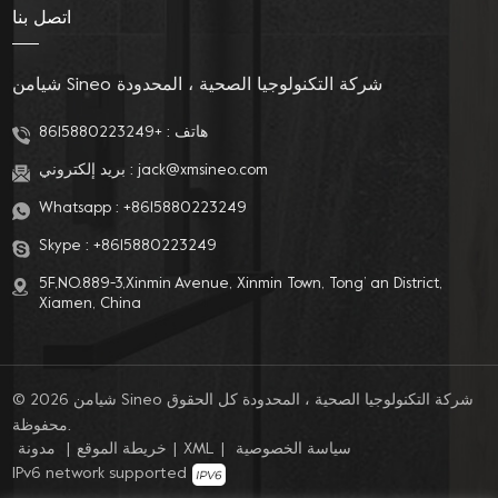
اتصل بنا
شيامن Sineo شركة التكنولوجيا الصحية ، المحدودة
هاتف :
+8615880223249
jack@xmsineo.com
بريد إلكتروني :
Whatsapp :
+8615880223249
Skype :
+8615880223249
5F,NO.889-3,Xinmin Avenue, Xinmin Town, Tong’ an District,
Xiamen, China
© 2026 شيامن Sineo شركة التكنولوجيا الصحية ، المحدودة كل الحقوق
محفوظة.
سياسة الخصوصية
|
XML
|
خريطة الموقع
|
مدونة
IPv6 network supported