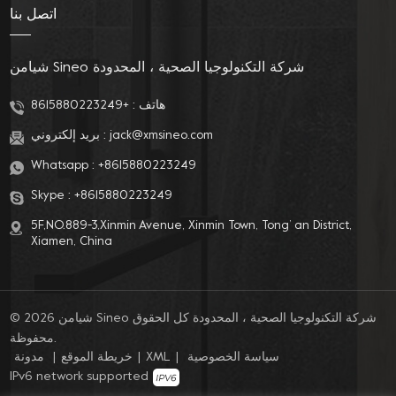
اتصل بنا
شيامن Sineo شركة التكنولوجيا الصحية ، المحدودة
هاتف :
+8615880223249
jack@xmsineo.com
بريد إلكتروني :
Whatsapp :
+8615880223249
Skype :
+8615880223249
5F,NO.889-3,Xinmin Avenue, Xinmin Town, Tong’ an District,
Xiamen, China
© 2026 شيامن Sineo شركة التكنولوجيا الصحية ، المحدودة كل الحقوق
محفوظة.
سياسة الخصوصية
|
XML
|
خريطة الموقع
|
مدونة
IPv6 network supported