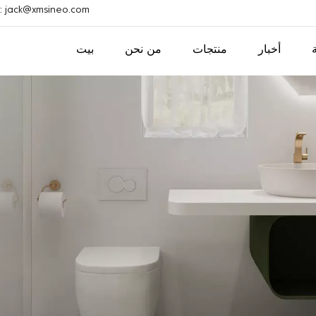
بريد إلكتروني : ack@xmsineo.com
أخبار
منتجات
من نحن
بيت