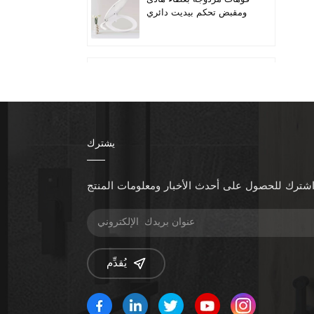
ومقبض تحكم بيديت دائري
لمقعد المرحاض
Quiet-Close Lid
Convenient installation
Handle-controlled
Round Bidet Toilet Seat
يشترك
تناسب المراحيض الطويلة
ذات الفوهة المزدوجة
بمقبض الخيزران
شترك للحصول على أحدث الأخبار ومعلومات المنتج
زيادة ارتفاع المقعد إضافة
مقاعد المرحاض
يُقدِّم
مقعد بيديت قابل للتدفئة