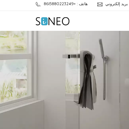
j
هاتف : +8615880223249