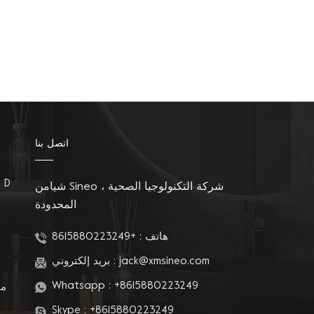
اتصل بنا
مقاعد المرحاض على شكل D
شيامن Sineo شركة التكنولوجيا الصحية ،
المحدودة
م
هاتف :
+8615880223249
jack@xmsineo.com
بريد إلكتروني :
Whatsapp :
+8615880223249
مق
Skype :
+8615880223249