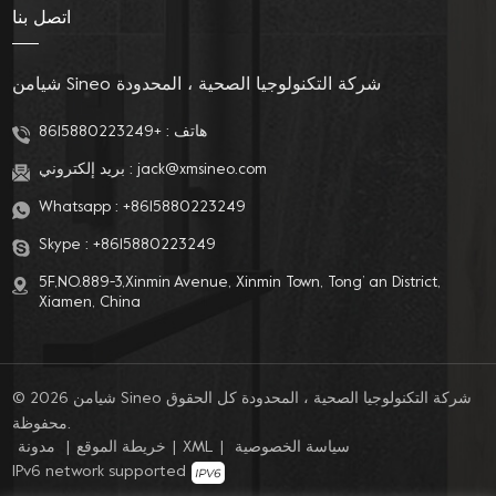
اتصل بنا
شيامن Sineo شركة التكنولوجيا الصحية ، المحدودة
هاتف :
+8615880223249
jack@xmsineo.com
بريد إلكتروني :
Whatsapp :
+8615880223249
Skype :
+8615880223249
5F,NO.889-3,Xinmin Avenue, Xinmin Town, Tong’ an District,
Xiamen, China
© 2026 شيامن Sineo شركة التكنولوجيا الصحية ، المحدودة كل الحقوق
محفوظة.
سياسة الخصوصية
|
XML
|
خريطة الموقع
|
مدونة
IPv6 network supported