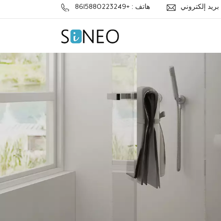
j
هاتف : +8615880223249