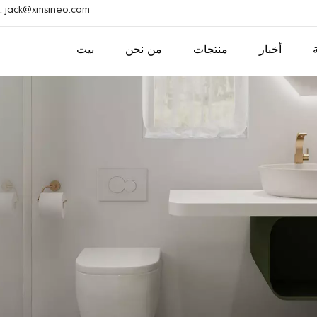
بريد إلكتروني : ack@xmsineo.com
أخبار
منتجات
من نحن
بيت