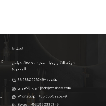
اتصل بنا
مقاعد المرحاض على شكل D
شيامن Sineo شركة التكنولوجيا الصحية ،
المحدودة
م
هاتف :
+8615880223249
jack@xmsineo.com
بريد إلكتروني :
Whatsapp :
+8615880223249
مق
Skype :
+8615880223249