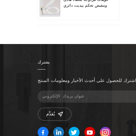
ومقبض تحكم بيديت دائري
لمقعد المرحاض
Quiet-Close Lid
Convenient installation
Handle-controlled
Round Bidet Toilet Seat
يشترك
تناسب المراحيض الطويلة
ذات الفوهة المزدوجة
بمقبض الخيزران
شترك للحصول على أحدث الأخبار ومعلومات المنتج
زيادة ارتفاع المقعد إضافة
مقاعد المرحاض
يُقدِّم
مقعد بيديت قابل للتدفئة