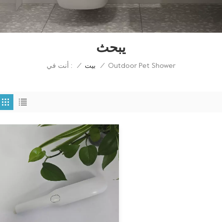
يبحث
Outdoor Pet Shower
أنت في :
/
بيت
/