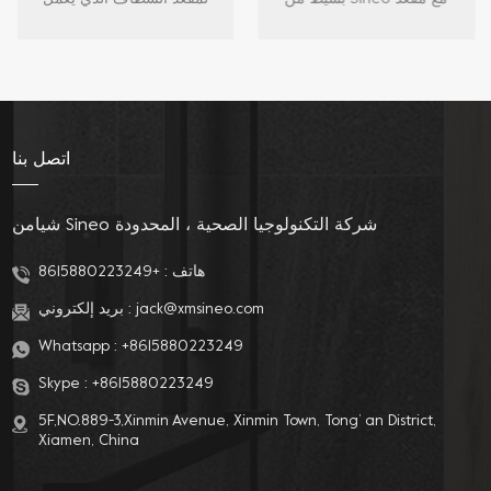
شكل D
ساخن وإضاءة ليلية LED
بالضغط ، والتشغيل السهل
ومقعد إغلاق ناعم باللون
بضغطة زر ، وتصميم
الأبيض للمراحيض على
الفوهة المزدوج الذكي ،
شكل D
وضغط الماء القابل
للتعديل بعضًا من المزايا
الفريدة التي تجعل تجربة
اتصل بنا
الحمام أكثر راحة وصحة
وشخصية. يجعل تصميمه
الحديث وميزاته الذكية
شيامن Sineo شركة التكنولوجيا الصحية ، المحدودة
التنظيف أسهل وأكثر
كفاءة.
هاتف :
+8615880223249
jack@xmsineo.com
بريد إلكتروني :
Whatsapp :
+8615880223249
Skype :
+8615880223249
5F,NO.889-3,Xinmin Avenue, Xinmin Town, Tong’ an District,
Xiamen, China