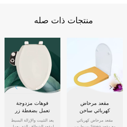
منتجات ذات صله
مقعد مرحاض
فوهات مزدوجة
كهربائي ساخن
تعمل بضغطة زر
بسيط من Sineo
قابلة للتعديل
مقعد مرحاض كهربائي
يعد التثبيت والإزالة البسيط
للمراحيض على
بالضغط مقعد بيديت
بسيط من Sineo مع مقعد
لمقعد الشطاف الذي يعمل