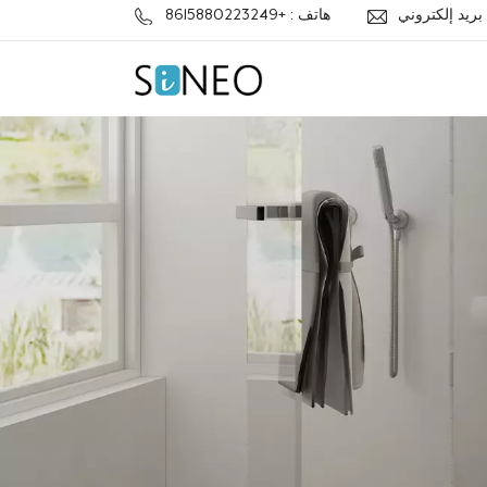
j
هاتف : +8615880223249