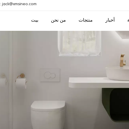
بريد إلكتروني : ack@xmsineo.com
أخبار
منتجات
من نحن
بيت