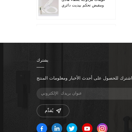
ومقبض تحكم بيديت دائري
لمقعد المرحاض
Quiet-Close Lid
Convenient installation
Handle-controlled
Round Bidet Toilet Seat
يشترك
تناسب المراحيض الطويلة
ذات الفوهة المزدوجة
بمقبض الخيزران
شترك للحصول على أحدث الأخبار ومعلومات المنتج
زيادة ارتفاع المقعد إضافة
مقاعد المرحاض
يُقدِّم
مقعد بيديت قابل للتدفئة