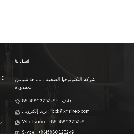
اتصل بنا
مقاعد المرحاض على شكل D
شيامن Sineo شركة التكنولوجيا الصحية ،
المحدودة
م
هاتف :
+8615880223249
jack@xmsineo.com
بريد إلكتروني :
Whatsapp :
+8615880223249
مق
Skype :
+8615880223249