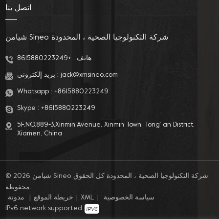
اتصل بنا
شيامن Sineo شركة التكنولوجيا الصحية ، المحدودة
هاتف :
+8615880223249
jack@xmsineo.com
بريد إلكتروني :
Whatsapp :
+8615880223249
Skype :
+8615880223249
5F,NO.889-3,Xinmin Avenue, Xinmin Town, Tong’ an District,
Xiamen, China
© 2026 شيامن Sineo شركة التكنولوجيا الصحية ، المحدودة كل الحقوق
محفوظة.
سياسة الخصوصية
|
XML
|
خريطة الموقع
|
مدونة
IPv6 network supported