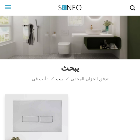
يبحث
أنت في :
تدفق الخزان المخفي
/
بيت
/