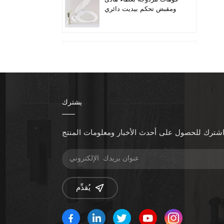
ومقبض تحكم بيديت دائري
لمقعد المرحاض
Quiet-Close Lid
Convenient installation
Handle-controlled
Round Bidet Toilet Seat
يشترك
تناسب المراحيض الطويلة
ذات الفوهة المزدوجة
بمقبض الخيزران
شترك للحصول على أحدث الأخبار ومعلومات المنتج
زيادة ارتفاع المقعد إضافة
مقاعد المرحاض
يُقدِّم
مقعد بيديت قابل للتدفئة