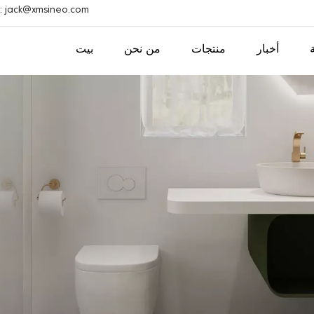
بريد إلكتروني : ack@xmsineo.com
أخبار
منتجات
من نحن
بيت