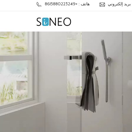
j
هاتف : +8615880223249