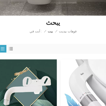
يبحث
فوهات بيديت
أنت في :
/
بيت
/