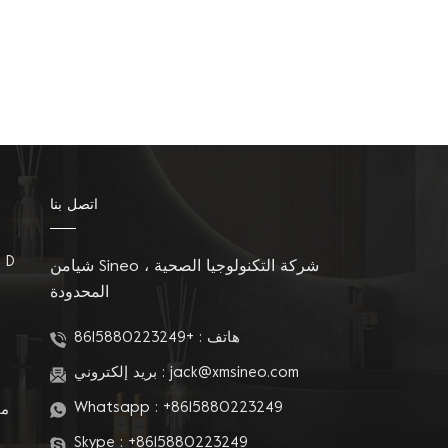
اتصل بنا
مقاعد المرحاض على شكل D
شيامن Sineo شركة التكنولوجيا الصحية ،
المحدودة
م
هاتف :
+8615880223249
jack@xmsineo.com
بريد إلكتروني :
Whatsapp :
+8615880223249
مق
Skype :
+8615880223249