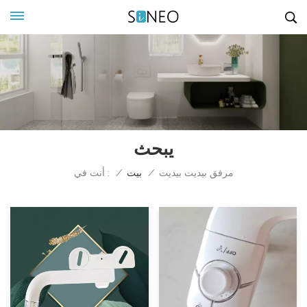
يبحث
أنت في :
مرفق بيديت بيديت
/
بيت
/