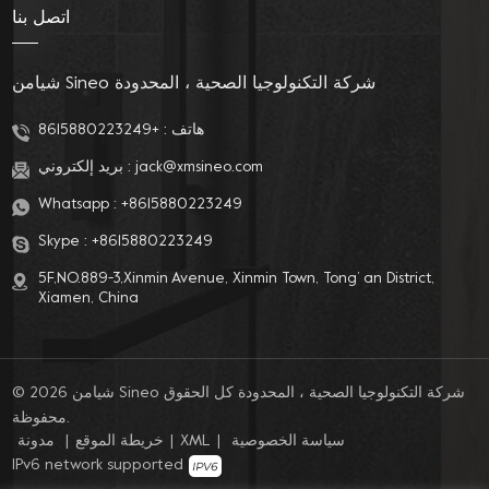
اتصل بنا
شيامن Sineo شركة التكنولوجيا الصحية ، المحدودة
هاتف :
+8615880223249
jack@xmsineo.com
بريد إلكتروني :
Whatsapp :
+8615880223249
Skype :
+8615880223249
5F,NO.889-3,Xinmin Avenue, Xinmin Town, Tong’ an District,
Xiamen, China
© 2026 شيامن Sineo شركة التكنولوجيا الصحية ، المحدودة كل الحقوق
محفوظة.
سياسة الخصوصية
|
XML
|
خريطة الموقع
|
مدونة
IPv6 network supported