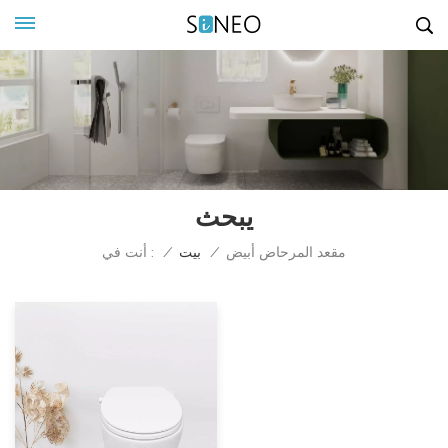
يبحث
أنت في :
مقعد المرحاض أبيض
/
بيت
/