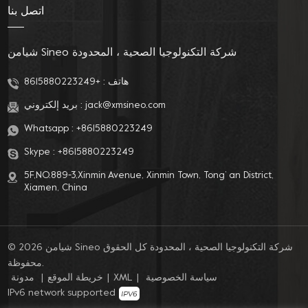
اتصل بنا
شيامن Sineo شركة التكنولوجيا الصحية ، المحدودة
هاتف :
+8615880223249
jack@xmsineo.com
بريد إلكتروني :
Whatsapp :
+8615880223249
Skype :
+8615880223249
5F,NO.889-3,Xinmin Avenue, Xinmin Town, Tong’ an District,
Xiamen, China
© 2026 شيامن Sineo شركة التكنولوجيا الصحية ، المحدودة كل الحقوق
محفوظة.
سياسة الخصوصية
|
XML
|
خريطة الموقع
|
مدونة
IPv6 network supported