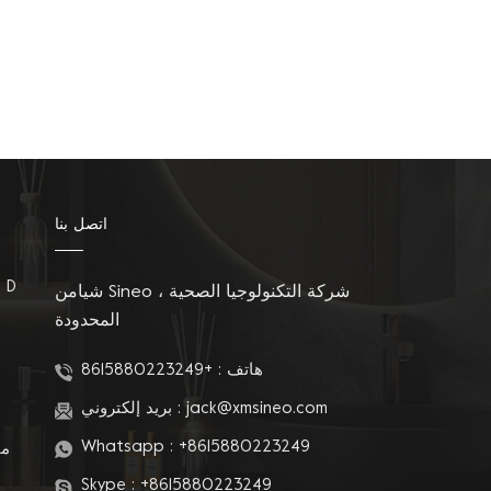
اتصل بنا
مقاعد المرحاض على شكل D
شيامن Sineo شركة التكنولوجيا الصحية ،
المحدودة
م
هاتف :
+8615880223249
jack@xmsineo.com
بريد إلكتروني :
Whatsapp :
+8615880223249
مق
Skype :
+8615880223249