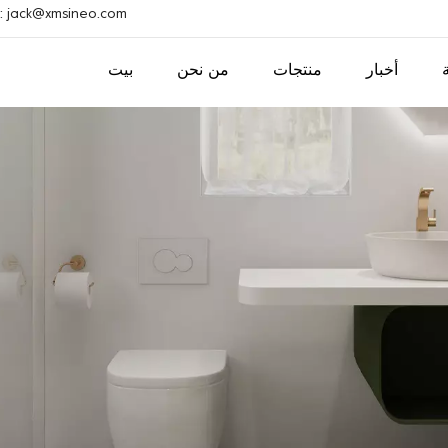
بريد إلكتروني : ack@xmsineo.com
أخبار
منتجات
من نحن
بيت