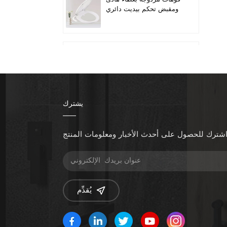
ومقبض تحكم بيديت دائري
لمقعد المرحاض
Quiet-Close Lid
Convenient installation
Handle-controlled
Round Bidet Toilet Seat
يشترك
تناسب المراحيض الطويلة
ذات الفوهة المزدوجة
بمقبض الخيزران
شترك للحصول على أحدث الأخبار ومعلومات المنتج
زيادة ارتفاع المقعد إضافة
مقاعد المرحاض
يُقدِّم
مقعد بيديت قابل للتدفئة