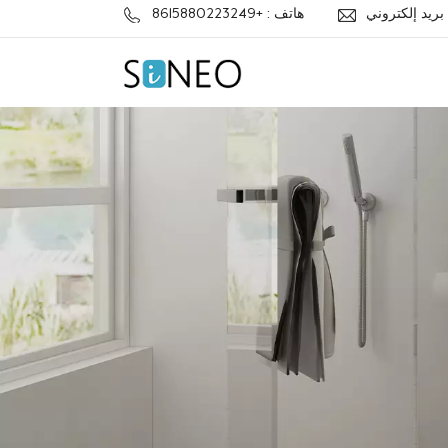
j
هاتف : +8615880223249