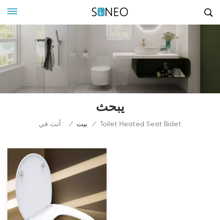
يبحث
أنت في :
Toilet Heated Seat Bidet
/
بيت
/