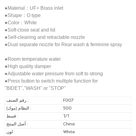
●Material：UF+ Brass inlet
●Shape：O type
●Color：White
●Soft-close seat and lid
●Self-cleaning and retractable nozzle
●Dual separate nozzle for Rear wash & feminine spray
●Room temperature water
●High quality damper
●Adjustable water pressure from soft to strong
●Press button to switch multiple function for
"BIDET","WASH" or "STOP"
F007
رقم الصنف :
500
النظام (موك) :
T/T
قسط :
China
أصل المنتج :
White
لون :