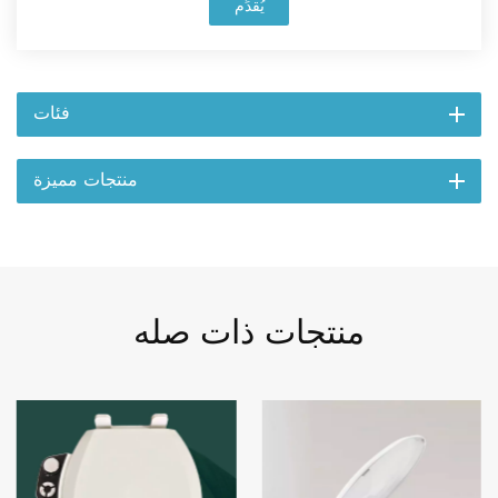
يُقدِّم
فئات
منتجات مميزة
منتجات ذات صله