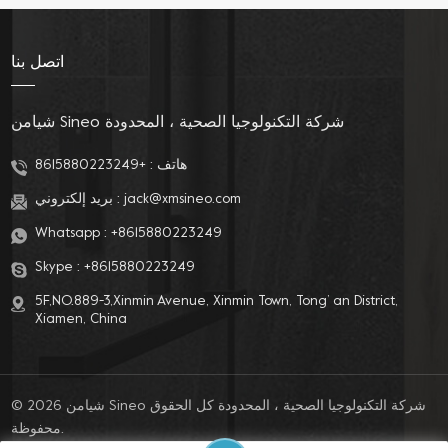
وتصلب العضلات، وهو أمر
وكبار السن والمرضى
مؤلم حقًا. لا تقلق، هناك
الذين يعانون من البواسير،
حل جديد تمامًا - بيديت
يحتاج كل منا إلى الاهتمام
اتصل بنا
قابل للفصل!هذا الشطاف
بالعناية بالنظافة الشخصية.
القابل للفصل هو منظف
للجسم مصمم حديثًا يسمح
شيامن Sineo شركة التكنولوجيا الصحية ، المحدودة
لك بالاستمتاع بسهولة
بتجربة تنظيف الجسم
هاتف :
+8615880223249
المريحة. يستخدم تصميمًا
jack@xmsineo.com
بريد إلكتروني :
نحيفًا للغاية، ولا يحتاج إلى
دعم الطاقة، ويتخلص من
Whatsapp :
+8615880223249
التشغيل المرهق واستهلاك
البطارية لأجهزة التنظيف
Skype :
+8615880223249
التقليدية. وزنه الخفيف
5F,NO.889-3,Xinmin Avenue, Xinmin Town, Tong’ an District,
وحجمه الصغير يسمحان
Xiamen, China
لك بحمله معك في أي
وقت، سواء كان في
المنزل أو المكتب أو على
الطريق، حتى تتمكن من
© 2026 شيامن Sineo شركة التكنولوجيا الصحية ، المحدودة كل الحقوق
الاستمتاع براحة الجسم
محفوظة.
كله. لا توفر الشطافات