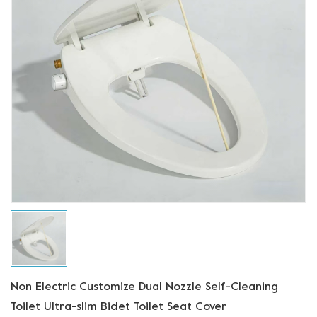
Non Electric Customize Dual Nozzle Self-Cleaning
Toilet Ultra-slim Bidet Toilet Seat Cover