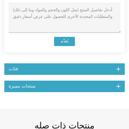
يُقدِّم
فئات
منتجات مميزة
منتجات ذات صله