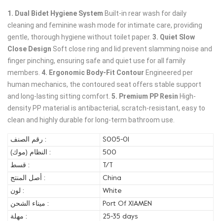
1. Dual Bidet Hygiene System
Built-in rear wash for daily
cleaning and feminine wash mode for intimate care, providing
gentle, thorough hygiene without toilet paper.
3. Quiet Slow
Close Design
Soft close ring and lid prevent slamming noise and
finger pinching, ensuring safe and quiet use for all family
members.
4. Ergonomic Body-Fit Contour
Engineered per
human mechanics, the contoured seat offers stable support
and long-lasting sitting comfort.
5. Premium PP Resin
High-
density PP material is antibacterial, scratch-resistant, easy to
clean and highly durable for long-term bathroom use.
S005-01
رقم الصنف :
500
النظام (موك) :
T/T
قسط :
China
أصل المنتج :
White
لون :
Port Of XIAMEN
ميناء الشحن :
25-35 days
مهلة :