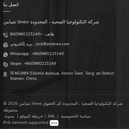
اتصل بنا
شيامن Sineo شركة التكنولوجيا الصحية ، المحدودة
هاتف :
+8615880223249
jack@xmsineo.com
بريد إلكتروني :
Whatsapp :
+8615880223249
Skype :
+8615880223249
5F,NO.889-3,Xinmin Avenue, Xinmin Town, Tong’ an District,
Xiamen, China
© 2026 شيامن Sineo شركة التكنولوجيا الصحية ، المحدودة كل الحقوق
محفوظة.
سياسة الخصوصية
|
XML
|
خريطة الموقع
|
مدونة
IPv6 network supported