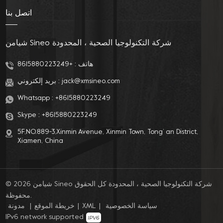
حل جديد تمامًا - بيديت
يحتاج كل منا إلى الاهتمام
اتصل بنا
قابل للفصل!هذا الشطاف
بالعناية بالنظافة الشخصية.
القابل للفصل هو منظف
للجسم مصمم حديثًا يسمح
شيامن Sineo شركة التكنولوجيا الصحية ، المحدودة
لك بالاستمتاع بسهولة
بتجربة تنظيف الجسم
هاتف :
+8615880223249
المريحة. يستخدم تصميمًا
jack@xmsineo.com
بريد إلكتروني :
نحيفًا للغاية، ولا يحتاج إلى
دعم الطاقة، ويتخلص من
Whatsapp :
+8615880223249
التشغيل المرهق واستهلاك
البطارية لأجهزة التنظيف
Skype :
+8615880223249
التقليدية. وزنه الخفيف
5F,NO.889-3,Xinmin Avenue, Xinmin Town, Tong’ an District,
وحجمه الصغير يسمحان
Xiamen, China
لك بحمله معك في أي
وقت، سواء كان في
المنزل أو المكتب أو على
الطريق، حتى تتمكن من
© 2026 شيامن Sineo شركة التكنولوجيا الصحية ، المحدودة كل الحقوق
الاستمتاع براحة الجسم
محفوظة.
كله. لا توفر الشطافات
سياسة الخصوصية
|
XML
|
خريطة الموقع
|
مدونة
القابلة للفصل وظائف
IPv6 network supported