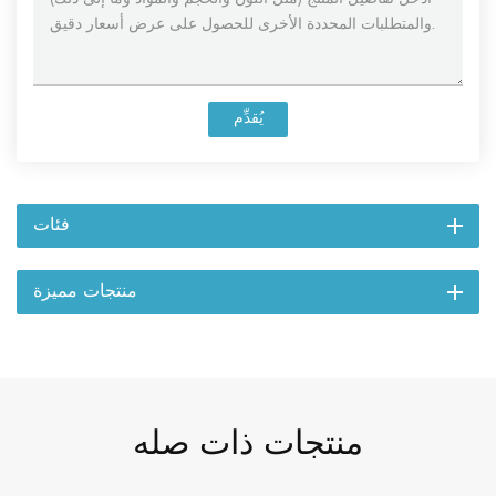
يُقدِّم
فئات
منتجات مميزة
منتجات ذات صله