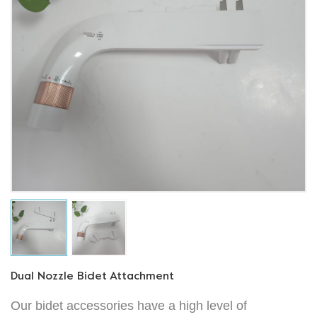
Dual Nozzle Bidet Attachment
Our bidet accessories have a high level of