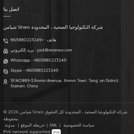
اتصل بنا
شيامن Sineo شركة التكنولوجيا الصحية ، المحدودة
+8615880223249
هاتف :
بريد إلكتروني :
jack@xmsineo.com
Whatsapp :
+8615880223249
Skype :
+8615880223249
5F,NO.889-3,Xinmin Avenue, Xinmin Town, Tong’ an District,
Xiamen, China
© 2026 شيامن Sineo شركة التكنولوجيا الصحية ، المحدودة كل الحقوق
محفوظة.
مدونة
|
خريطة الموقع
|
XML
|
سياسة الخصوصية
IPv6 network supported