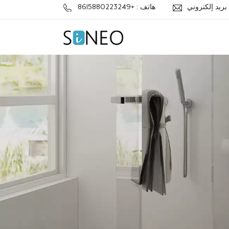
j
هاتف : +8615880223249