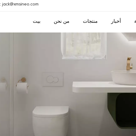
بريد إلكتروني : ack@xmsineo.com
أخبار
منتجات
من نحن
بيت