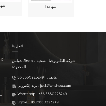
شهاد
شهادة 1
اتصل بنا
مقاعد المرحاض على شكل D
شيامن Sineo شركة التكنولوجيا الصحية ،
المحدودة
م
هاتف :
+8615880223249
jack@xmsineo.com
بريد إلكتروني :
Whatsapp :
+8615880223249
مق
Skype :
+8615880223249