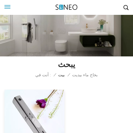
يبحث
أنت في :
بخاخ ماء بيديت
/
بيت
/