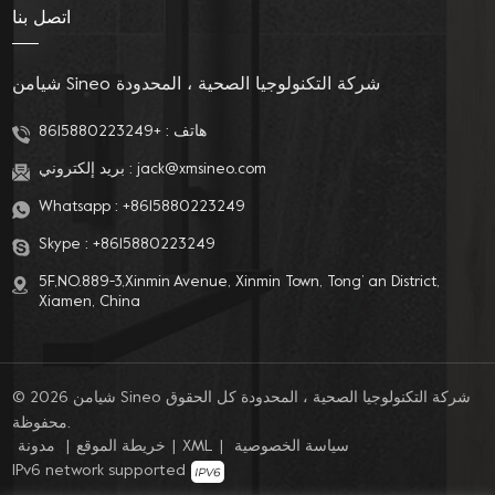
اتصل بنا
شيامن Sineo شركة التكنولوجيا الصحية ، المحدودة
هاتف :
+8615880223249
jack@xmsineo.com
بريد إلكتروني :
Whatsapp :
+8615880223249
Skype :
+8615880223249
5F,NO.889-3,Xinmin Avenue, Xinmin Town, Tong’ an District,
Xiamen, China
© 2026 شيامن Sineo شركة التكنولوجيا الصحية ، المحدودة كل الحقوق
محفوظة.
سياسة الخصوصية
|
XML
|
خريطة الموقع
|
مدونة
IPv6 network supported