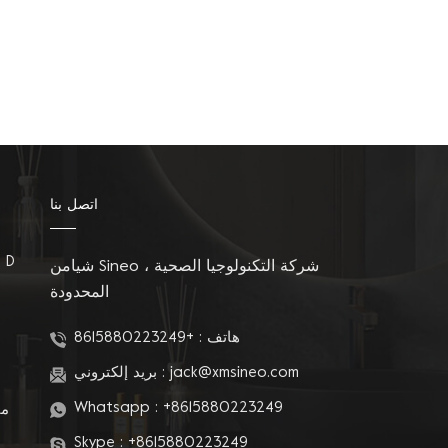
اتصل بنا
مقاعد المرحاض على شكل D
شيامن Sineo شركة التكنولوجيا الصحية ،
المحدودة
م
هاتف :
+8615880223249
jack@xmsineo.com
بريد إلكتروني :
Whatsapp :
+8615880223249
مق
Skype :
+8615880223249