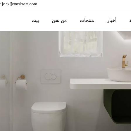
بريد إلكتروني : ack@xmsineo.com
أخبار
منتجات
من نحن
بيت