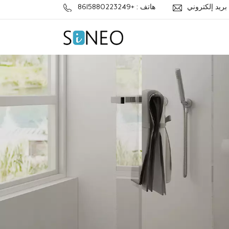
j
هاتف : +8615880223249