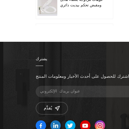
ومقبض تحكم بيديت دائري
لمقعد المرحاض
Quiet-Close Lid
Convenient installation
Handle-controlled
Round Bidet Toilet Seat
يشترك
تناسب المراحيض الطويلة
ذات الفوهة المزدوجة
بمقبض الخيزران
شترك للحصول على أحدث الأخبار ومعلومات المنتج
زيادة ارتفاع المقعد إضافة
مقاعد المرحاض
يُقدِّم
مقعد بيديت قابل للتدفئة