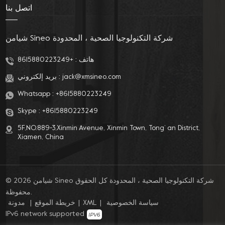
اتصل بنا
شيامن Sineo شركة التكنولوجيا الصحية ، المحدودة
+8615880223249
هاتف :
بريد إلكتروني :
jack@xmsineo.com
Whatsapp :
+8615880223249
Skype :
+8615880223249
5F,NO.889-3,Xinmin Avenue, Xinmin Town, Tong’ an District,
Xiamen, China
© 2026 شيامن Sineo شركة التكنولوجيا الصحية ، المحدودة كل الحقوق
محفوظة.
مدونة
|
خريطة الموقع
|
XML
|
سياسة الخصوصية
IPv6 network supported