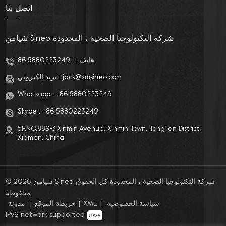
اتصل بنا
شيامن Sineo شركة التكنولوجيا الصحية ، المحدودة
هاتف :
+8615880223249
jack@xmsineo.com
بريد إلكتروني :
Whatsapp :
+8615880223249
Skype :
+8615880223249
5F,NO.889-3,Xinmin Avenue, Xinmin Town, Tong’ an District,
Xiamen, China
© 2026 شيامن Sineo شركة التكنولوجيا الصحية ، المحدودة كل الحقوق
محفوظة.
سياسة الخصوصية
|
XML
|
خريطة الموقع
|
مدونة
IPv6 network supported